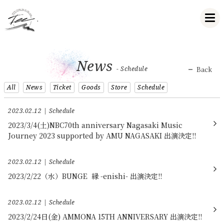
News
- Schedule
Back
All
News
Ticket
Goods
Store
Schedule
2023.02.12
Schedule
2023/3/4(土)NBC70th anniversary Nagasaki Music
Journey 2023 supported by AMU NAGASAKI 出演決定!!
2023.02.12
Schedule
2023/2/22（水）BUNGE 縁 -enishi- 出演決定!!
2023.02.12
Schedule
2023/2/24日(金) AMMONA 15TH ANNIVERSARY 出演決定!!