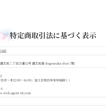
特定商取引法に基づく表示
AKI
坂二丁目25番12号 道玄坂通 dogenzaka-dori 7階
02
日月〜木12:00～16:00／金土日祝日年末年始除く）
ス
e-web.agent-sk.com