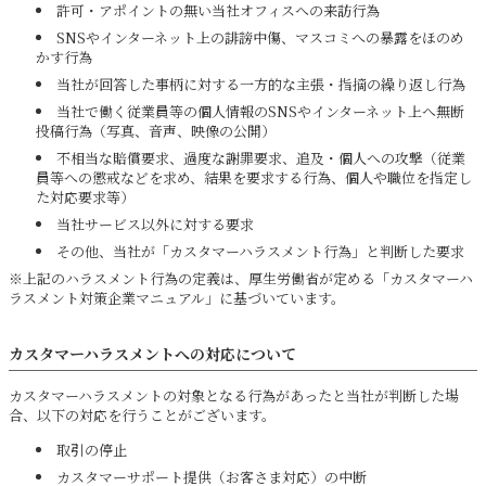
許可・アポイントの無い当社オフィスへの来訪行為
SNSやインターネット上の誹謗中傷、マスコミへの暴露をほのめ
かす行為
当社が回答した事柄に対する一方的な主張・指摘の繰り返し行為
当社で働く従業員等の個人情報のSNSやインターネット上へ無断
投稿行為（写真、音声、映像の公開）
不相当な賠償要求、過度な謝罪要求、追及・個人への攻撃（従業
員等への懲戒などを求め、結果を要求する行為、個人や職位を指定し
た対応要求等）
当社サービス以外に対する要求
その他、当社が「カスタマーハラスメント行為」と判断した要求
※上記のハラスメント行為の定義は、厚生労働省が定める「カスタマーハ
ラスメント対策企業マニュアル」に基づいています。
カスタマーハラスメントへの対応について
カスタマーハラスメントの対象となる行為があったと当社が判断した場
合、以下の対応を行うことがございます。
取引の停止
カスタマーサポート提供（お客さま対応）の中断