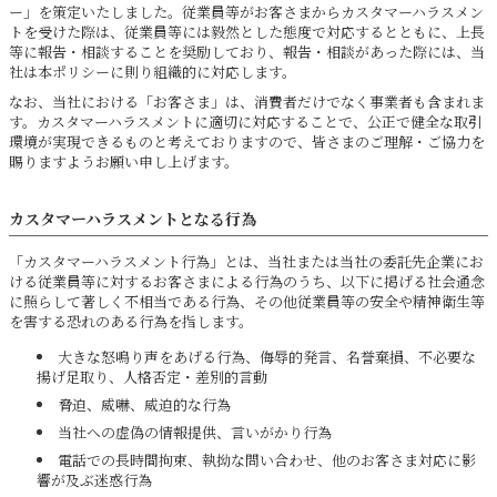
ー」を策定いたしました。従業員等がお客さまからカスタマーハラスメン
トを受けた際は、従業員等には毅然とした態度で対応するとともに、上長
等に報告・相談することを奨励しており、報告・相談があった際には、当
社は本ポリシーに則り組織的に対応します。
なお、当社における「お客さま」は、消費者だけでなく事業者も含まれま
す。カスタマーハラスメントに適切に対応することで、公正で健全な取引
環境が実現できるものと考えておりますので、皆さまのご理解・ご協力を
賜りますようお願い申し上げます。
カスタマーハラスメントとなる行為
「カスタマーハラスメント行為」とは、当社または当社の委託先企業にお
ける従業員等に対するお客さまによる行為のうち、以下に掲げる社会通念
に照らして著しく不相当である行為、その他従業員等の安全や精神衛生等
を害する恐れのある行為を指します。
大きな怒鳴り声をあげる行為、侮辱的発言、名誉棄損、不必要な
揚げ足取り、人格否定・差別的言動
脅迫、威嚇、威迫的な行為
当社への虚偽の情報提供、言いがかり行為
電話での長時間拘束、執拗な問い合わせ、他のお客さま対応に影
響が及ぶ迷惑行為