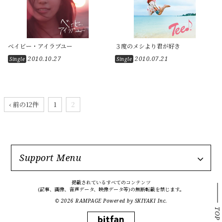
ベイビー・アイラブユー
３度のメシより君が好き
2010.10.27
2010.07.21
Single
Single
‹ 前の12件
1
2
Support Menu
掲載されているすべてのコンテンツ
(記事、画像、音声データ、映像データ等)の無断転載を禁じます。
© 2026 RAMPAGE Powered by
SKIYAKI Inc.
TOP