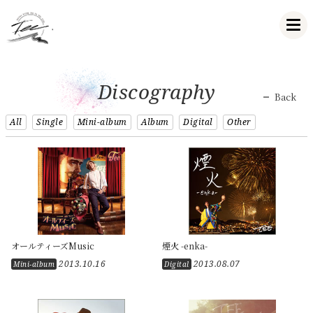
Discography
Back
All
Single
Mini-album
Album
Digital
Other
オールティーズMusic
煙火 -enka-
2013.10.16
2013.08.07
Mini-album
Digital