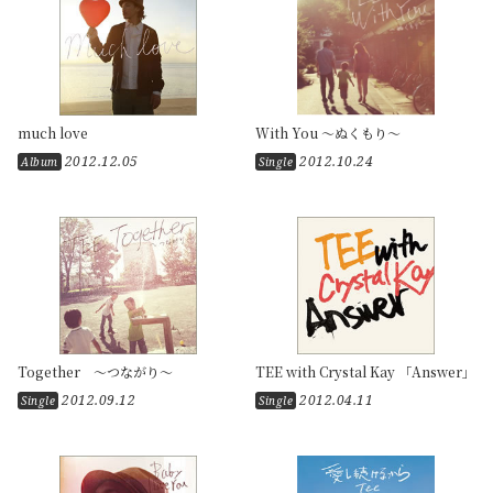
much love
With You ～ぬくもり～
2012.12.05
2012.10.24
Album
Single
Together ～つながり～
TEE with Crystal Kay 「Answer」
2012.09.12
2012.04.11
Single
Single