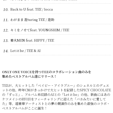
Back to U feat. TEE / lecca
10.
わがまま 遊turing TEE / 遊助
11.
キミをノせてfeat. YOUNGSHIM / TEE
12.
着火MEN feat. HIPPY / TEE
13.
Let it be / TEE & AI
14.
ONLY ONE VOICEを持つTEEのコラボレーション曲のみを
集めたベストアルバム遂にリリース！
TEEが、大ヒットした「ベイビー・アイラブユー」のシェネルとのデュエ
ットの他、昨年CMがきっかけで大ヒットを記録したSPICY CHOCOLATE
の「ずっと」、アルバム未収録のAIとの「Let it be」の他、新曲にはあの
ケツメイシのRYOJIをフィーチャリングに迎えた「バカみたいに愛して
た」等、超豪華アーティストとの夢の競演作のみを集めた最強のコラボ・
ベストアルバムがここに誕生！