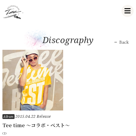
Discography
Back
2015.04.22 Release
Album
Tee time ～コラボ・ベスト～
CD