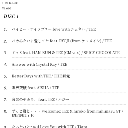
UMCK-1506
¥3,630
DISC 1
ベイビー・アイラブユー love with シェネル / TEE
1.
バカみたいに愛してた feat. RYOJI (from ケツメイシ) / TEE
2.
ずっとfeat. HAN-KUN & TEE (CM ver.) / SPICY CHOCOLATE
3.
Answer with Crystal Kay / TEE
4.
Better Days with TEE / THE 野党
5.
限界突破 feat. AISHA / TEE
6.
音楽のチカラ。 feat. TEE / ハジ→
7.
ずっと君と・・・ welcomez TEE & hiroko from mihimaru GT /
8.
INFINITY 16
たったひとつのI Love You with TEE / Tiara
9.