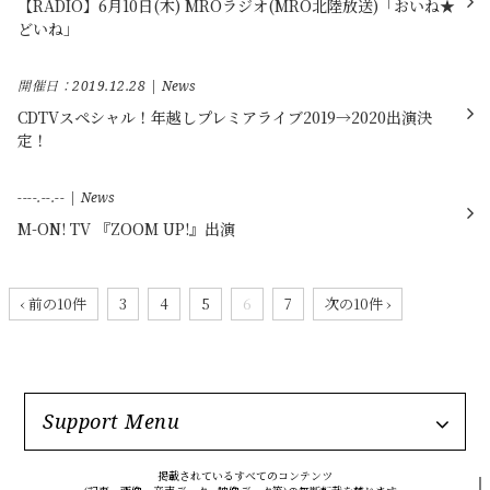
【RADIO】6月10日(木) MROラジオ(MRO北陸放送)「おいね★
どいね」
開催日：2019.12.28
News
CDTVスペシャル！年越しプレミアライブ2019→2020出演決
定！
----.--.--
News
M-ON! TV 『ZOOM UP!』出演
‹ 前の10件
3
4
5
6
7
次の10件 ›
Support Menu
掲載されているすべてのコンテンツ