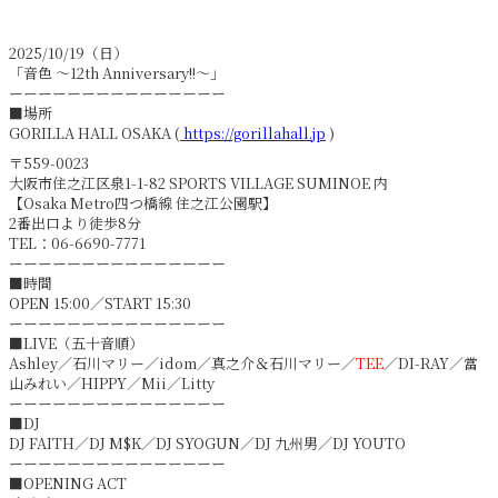
2025/10/19（日）
「音色 〜12th Anniversary!!〜」
ーーーーーーーーーーーーーーー
■場所
GORILLA HALL OSAKA (
https://gorillahall.jp
)
〒559-0023
大阪市住之江区泉1-1-82 SPORTS VILLAGE SUMINOE 内
【Osaka Metro四つ橋線 住之江公園駅】
2番出口より徒歩8分
TEL：06-6690-7771
ーーーーーーーーーーーーーーー
■時間
OPEN 15:00／START 15:30
ーーーーーーーーーーーーーーー
■LIVE（五十音順）
Ashley／石川マリー／idom／真之介＆石川マリー／
TEE
／DI-RAY／當
山みれい／HIPPY／Mii／Litty
ーーーーーーーーーーーーーーー
■DJ
DJ FAITH／DJ M$K／DJ SYOGUN／DJ 九州男／DJ YOUTO
ーーーーーーーーーーーーーーー
■OPENING ACT