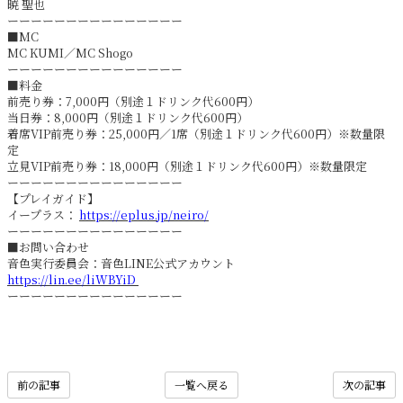
暁 聖也
ーーーーーーーーーーーーーーー
■MC
MC KUMI／MC Shogo
ーーーーーーーーーーーーーーー
■料金
前売り券：7,000円（別途１ドリンク代600円）
当日券：8,000円（別途１ドリンク代600円）
着席VIP前売り券：25,000円／1席（別途１ドリンク代600円）※数量限
定
立見VIP前売り券：18,000円（別途１ドリンク代600円）※数量限定
ーーーーーーーーーーーーーーー
【プレイガイド】
イープラス：
https://eplus.jp/neiro/
ーーーーーーーーーーーーーーー
■お問い合わせ
音色実行委員会：音色LINE公式アカウント
https://lin.ee/liWBYiD
ーーーーーーーーーーーーーーー
前の記事
一覧へ戻る
次の記事