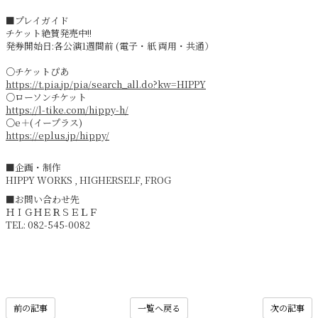
■プレイガイド
チケット絶賛発売中!!
発券開始日:各公演1週間前 (電子・紙 両用・共通）
○チケットぴあ
https://t.pia.jp/pia/search_all.do?kw=HIPPY
○ローソンチケット
https://l-tike.com/hippy-h/
○e＋(イープラス)
https://eplus.jp/hippy/
■企画・制作
HIPPY WORKS , HIGHERSELF, FROG
■お問い合わせ先
ＨＩＧＨＥＲＳＥＬＦ
TEL: 082-545-0082
前の記事
一覧へ戻る
次の記事