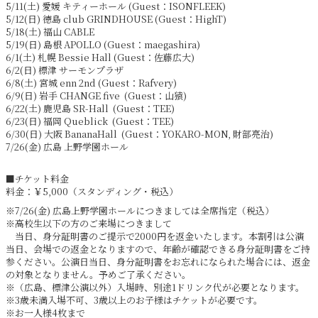
5/11(土) 愛媛 キティーホール (Guest：ISONFLEEK)
5/12(日) 徳島 club GRINDHOUSE (Guest：HighT)
5/18(土) 福山 CABLE
5/19(日) 島根 APOLLO (Guest：maegashira)
6/1(土) 札幌 Bessie Hall (Guest：佐藤広大)
6/2(日) 標津 サーモンプラザ
6/8(土) 宮城 enn 2nd (Guest：Rafvery)
6/9(日) 岩手 CHANGE five (Guest：山猿)
6/22(土) 鹿児島 SR-Hall (Guest：TEE)
6/23(日) 福岡 Queblick (Guest：TEE)
6/30(日) 大阪 BananaHall (Guest：YOKARO-MON, 財部亮治)
7/26(金) 広島 上野学園ホール
■チケット料金
料金：￥5,000（スタンディング・税込）
※7/26(金) 広島上野学園ホールにつきましては全席指定（税込）
※高校生以下の方のご来場につきまして
当日、身分証明書のご提示で2000円を返金いたします。本割引は公演
当日、会場での返金となりますので、年齢が確認できる身分証明書をご持
参ください。公演日当日、身分証明書をお忘れになられた場合には、返金
の対象となりません。予めご了承ください。
※（広島、標津公演以外）入場時、別途1ドリンク代が必要となります。
※3歳未満入場不可、3歳以上のお子様はチケットが必要です。
※お一人様4枚まで