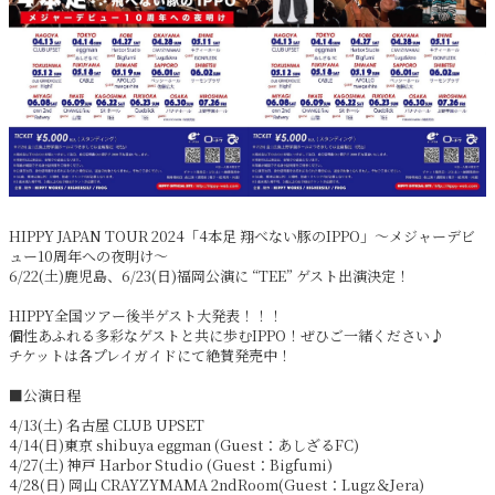
HIPPY JAPAN TOUR 2024「4本足 翔べない豚のIPPO」～メジャーデビ
ュー10周年への夜明け～
6/22(土)鹿児島、6/23(日)福岡公演に “TEE” ゲスト出演決定！
HIPPY全国ツアー後半ゲスト大発表！！！
個性あふれる多彩なゲストと共に歩むIPPO！ぜひご一緒ください♪
チケットは各プレイガイドにて絶賛発売中！
■公演日程
4/13(土) 名古屋 CLUB UPSET
4/14(日)東京 shibuya eggman (Guest：あしざるFC)
4/27(土) 神戸 Harbor Studio (Guest：Bigfumi)
4/28(日) 岡山 CRAYZYMAMA 2ndRoom(Guest：Lugz＆Jera)