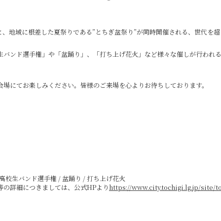
と、地域に根差した夏祭りである”とちぎ盆祭り”が同時開催される、世代を
生バンド選手権」や「盆踊り」、「打ち上げ花火」など様々な催しが行われる
会場にてお楽しみください。皆様のご来場を心よりお待ちしております。
校生バンド選手権 / 盆踊り / 打ち上げ花火
等の詳細につきましては、公式HPより
https://www.city.tochigi.lg.jp/site