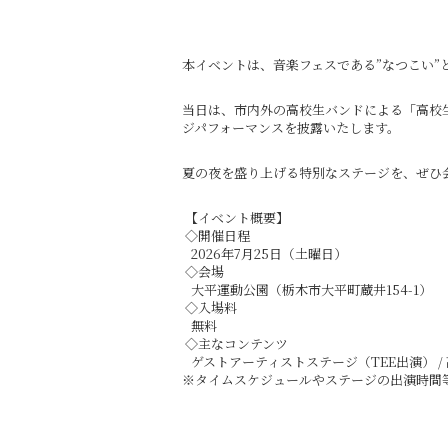
本イベントは、音楽フェスである”なつこい”
当日は、市内外の高校生バンドによる「高校
ジパフォーマンスを披露いたします。
夏の夜を盛り上げる特別なステージを、ぜひ
【イベント概要】
◇開催日程
2026年7月25日（土曜日）
◇会場
大平運動公園（栃木市大平町蔵井154-1）
◇入場料
無料
◇主なコンテンツ
ゲストアーティストステージ（TEE出演） / 高
※タイムスケジュールやステージの出演時間