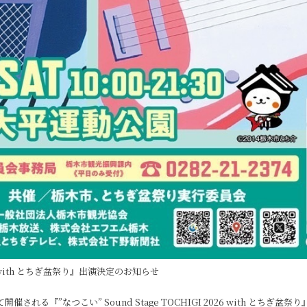
2026 with とちぎ盆祭り』出演決定のお知らせ
される『”なつこい” Sound Stage TOCHIGI 2026 with とち