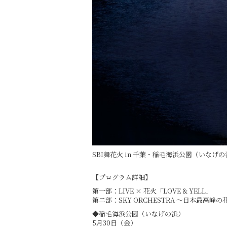
SBI舞花火 in 千葉・稲毛海浜公園（いなげの浜）f
【プログラム詳細】
第一部：LIVE × 花火「LOVE & YELL」
第二部：SKY ORCHESTRA 〜日本最高
◆稲毛海浜公園（いなげの浜）
5月30日（金）