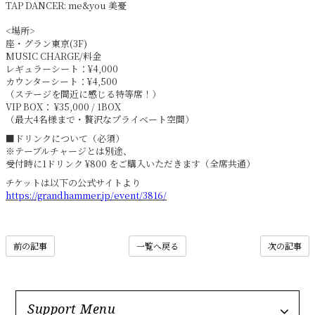
TAP DANCER: me&you 美憂
<場所>
座・グラン東京(3F)
MUSIC CHARGE/料金
レギュラーシート：¥4,000
カウンターシート：¥4,500
（ステージを間近に感じる特等席！）
VIP BOX： ¥35,000 / 1BOX
（最大4名様まで・贅沢なプライベート空間）
■ドリンクについて（必須）
※テーブルチャージとは別途、
受付時に1ドリンク ¥800 をご購入いただきます（全席共通）
チケットは以下の公式サイトより
https://grandhammer.jp/event/3816/
前の記事
一覧へ戻る
次の記事
Support Menu