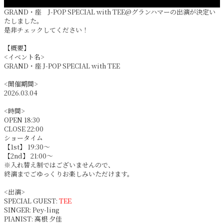
GRAND・座 J-POP SPECIAL with TEE@グランハマーの出演が決定い
たしました。
是非チェックしてください！
【概要】
<イベント名>
GRAND・座 J-POP SPECIAL with TEE
<開催期間>
2026.03.04
<時間>
OPEN 18:30
CLOSE 22:00
ショータイム
【1st】 19:30〜
【2nd】 21:00〜
※入れ替え制ではございませんので、
終演までごゆっくりお楽しみいただけます。
<出演>
SPECIAL GUEST:
TEE
SINGER: Pey-ling
PIANIST: 高根 夕佳